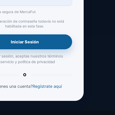
a segura de MercaFut
eración de contraseña todavía no está
habilitada en esta fase.
Iniciar Sesión
iar sesión, aceptas nuestros términos
servicio y política de privacidad
O
enes una cuenta?
Regístrate aquí