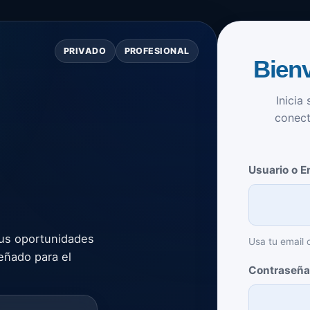
PRIVADO
PROFESIONAL
Bien
Inicia
conect
Usuario o E
tus oportunidades
Usa tu email 
eñado para el
Contraseñ