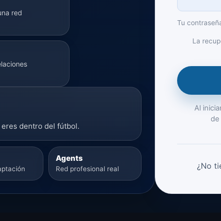
una red
Tu contraseñ
La recup
elaciones
Al inic
de 
eres dentro del fútbol.
Agents
¿No ti
aptación
Red profesional real