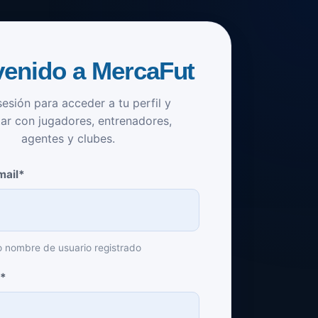
venido a MercaFut
 sesión para acceder a tu perfil y
ar con jugadores, entrenadores,
agentes y clubes.
mail*
o nombre de usuario registrado
a*